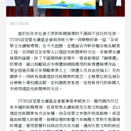
2017-03-01
基於近年來社會大眾對新聞報導的不滿與不信任的反思，
TVBS信望愛永續基金會與世新大學一同舉辦的第一屆「全球
華文永續報導獎」在今天起跑，並邀請合作夥伴聯合報系願景
工程，共同號召全球華人以建設性新聞學的方法，來報導永續
發展的議題。除了平面類與影音類外，還首創增設『融媒體』
的獎項，藉以鼓勵結合多媒體與網路應用的新媒體報導作品；
獎金超過百萬元來獎勵專業人士（媒體人及自由投稿人）及校
園學子。同時為推廣建設性新聞學的理念，主辦單位將巡迴全
台舉辦十場校園活動，從校園教育紮根，培育新世代的新聞人
多使用建設性新聞學的方法。
TVBS信望愛永續基金會董事張孝威表示，雖然國內外已
有多種的新聞獎項，但是聚焦永續發展及生態文明議題，且以
建設性新聞學為方法架構，向全球華文界徵件則是創舉。希望
藉由新聞人的報導，發揮倍增的影響力來喚醒大眾對生態環境
的尊重；運用智慧科技與自然共存共融，邁向生態文明的新紀