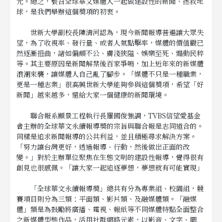
元。總之，號召全球華文媒體人一起做建設性的新聞、拯救地
球，是我們舉辦這個獎項的初衷。
世新大學副校長陳清河認為，現今新聞報導普遍讓大眾失
望，為了收視率、發行量、或者人氣點擊率，媒體的價值觀已
然逐漸扭曲，諸如偏頗不公、膚淺狹隘、娛樂至死、煽動民粹
等。其主要原因是新聞解禁後百家爭鳴，加上近年來的新媒體
浪潮來襲，讓媒體人自己亂了腳步。「媒體不只是一種職業，
更是一種志業」很高興世新大學能夠參與這個獎項，希望「好
新聞」越來越多，還給大家一個健康的新聞環境。
聯合報系願景工程執行長羅國俊強調，TVBS信望愛基金
會主辦的全球華文永續報導獎的宗旨與聯合報是志同道合的。
同樣是追求新聞報導的公共利益，並且積極尋求解決方案。
「努力讓台灣更好，透過報導、行動，然後做出正面的改
變。」對於主辦單位聚焦在生態文明的建設性報導，覺得很有
創見也很感佩。「讓大家一起追逐夢想，夢想就有可能實現」
「全球華文永續報導獎」總共有分為專業組、校園組，競
賽項目則分為三類：平面類、影片類、及融媒體類。「融媒
體」類是為鼓勵將廣播、電視、報紙等不同媒體特點全面整合
之新媒體型態作品，活用社群網路元素，以影音、文字、圖