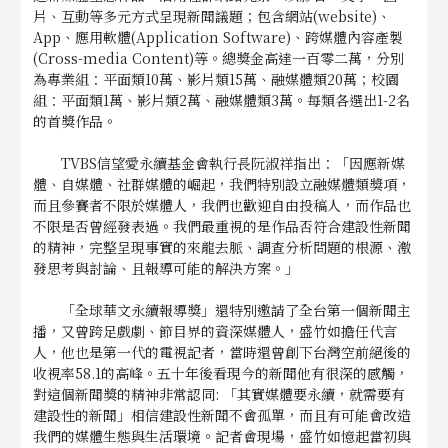
片、互動等多元方式呈現新聞議題；包含網站(website)、
App、應用軟體(Application Software)、跨媒體內容產製
(Cross-media Content)等。總獎金高達一百零二萬，分別
為專業組：平面類10萬、影片類15萬、融媒體類20萬；校園
組：平面類1萬、影片類2萬、融媒體類3萬。每類各選出1-2名
的首獎作品。
TVBS信望愛永續基金會執行長阮淑祥指出：「因應新媒
體、自媒體、社群媒體的崛起，我們特別設立融媒體類獎項，
而且參賽者不限於媒體人，我們也歡迎自由投稿人，而作品也
不限是否曾經發表過。我們最重視的是作品否符合建設性新聞
的精神，完整呈現事實的來龍去脈、調查分析問題的根源、激
發思考與討論、且報導可能的解決方案。」
「全球華文永續報導獎」還特別邀請了全台第一個新聞主
播，又曾跨足戲劇、節目界的資深媒體人，盛竹如擔任代言
人，他也是第一代的電視記者，當時還曾創下台灣空前絕後的
收視率58.1的高峰。五十年後看現今的新聞他有很深的感觸，
對這個新聞獎的精神非常認同: 「其實媒體要永續，就需要有
建設性的新聞」相信建設性新聞不會孤單，而且有可能會改造
我們的媒體生態與生活環境。記者會現場，盛竹如憶起當初與