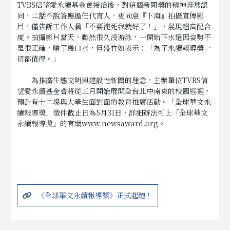
TVBS信望愛永續基金會接洽後，對這個新聞獎的精神非常認
同，二話不說答應擔任代言人，更同意『下海』拍攝宣傳影
片，僅告訴工作人員「不要淹死我就好了！」，展現超高配合
度。拍攝影片當天，雖然很久沒游泳，一開始下水還因姿勢不
是很正確，嗆了幾口水，但盛竹如表示：「為了永續報導獎一
切都值得。」
為推廣生態文明與建設性新聞的理念，主辦單位TVBS信
望愛永續基金會將從三月開始展開全台北中南東的校園巡迴，
預計有十二場與大學生面對面的教育推廣活動。「全球華文永
續報導獎」徵件截止日為5月31日，詳細辦法可上「全球華文
永續報導獎」的官網
www.newsaward.org
。
《全球華文永續報導獎》正式起跑！