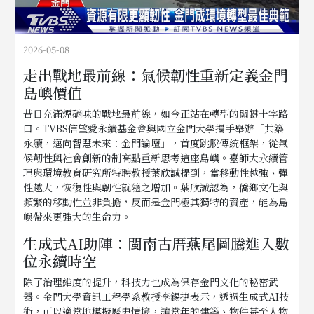
2026-05-08
走出戰地最前線：氣候韌性重新定義金門
島嶼價值
昔日充滿煙硝味的戰地最前線，如今正站在轉型的關鍵十字路
口。TVBS信望愛永續基金會與國立金門大學攜手舉辦「共築
永續，邁向智慧未來：金門論壇」，首度跳脫傳統框架，從氣
候韌性與社會創新的制高點重新思考這座島嶼。臺師大永續管
理與環境教育研究所特聘教授葉欣誠提到，當移動性越強、彈
性越大，恢復性與韌性就隨之增加。葉欣誠認為，僑鄉文化與
頻繁的移動性並非負擔，反而是金門極其獨特的資產，能為島
嶼帶來更強大的生命力。
生成式AI助陣：閩南古厝燕尾圖騰進入數
位永續時空
除了治理維度的提升，科技力也成為保存金門文化的秘密武
器。金門大學資訊工程學系教授李錫捷表示，透過生成式AI技
術，可以適當地模擬歷史情境，讓當年的建築、物件甚至人物