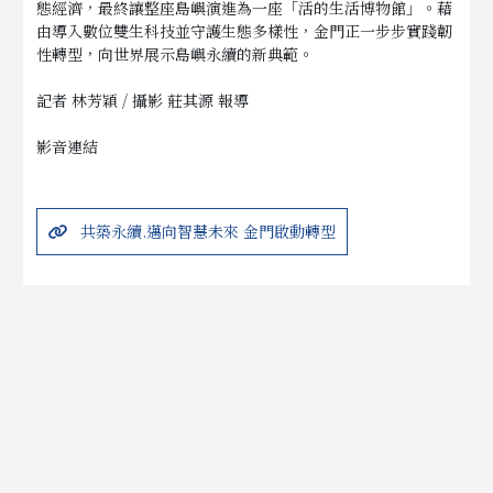
態經濟，最終讓整座島嶼演進為一座「活的生活博物館」。藉
由導入數位雙生科技並守護生態多樣性，金門正一步步實踐韌
性轉型，向世界展示島嶼永續的新典範。
記者 林芳穎 / 攝影 莊其源 報導
影音連結
共築永續.邁向智慧未來 金門啟動轉型