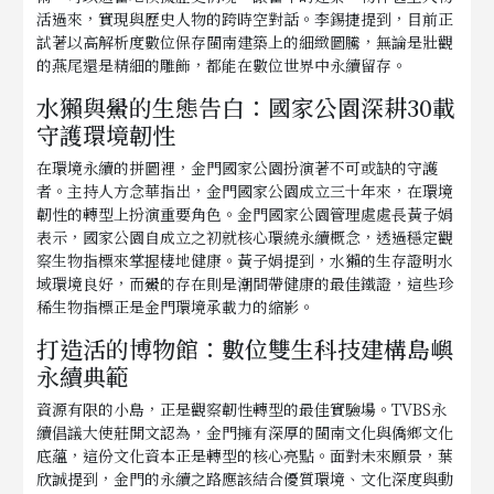
活過來，實現與歷史人物的跨時空對話。李錫捷提到，目前正
試著以高解析度數位保存閩南建築上的細緻圖騰，無論是壯觀
的燕尾還是精細的雕飾，都能在數位世界中永續留存。
水獺與鱟的生態告白：國家公園深耕30載
守護環境韌性
在環境永續的拼圖裡，金門國家公園扮演著不可或缺的守護
者。主持人方念華指出，金門國家公園成立三十年來，在環境
韌性的轉型上扮演重要角色。金門國家公園管理處處長黃子娟
表示，國家公園自成立之初就核心環繞永續概念，透過穩定觀
察生物指標來掌握棲地健康。黃子娟提到，水獺的生存證明水
域環境良好，而鱟的存在則是潮間帶健康的最佳鐵證，這些珍
稀生物指標正是金門環境承載力的縮影。
打造活的博物館：數位雙生科技建構島嶼
永續典範
資源有限的小島，正是觀察韌性轉型的最佳實驗場。TVBS永
續倡議大使莊開文認為，金門擁有深厚的閩南文化與僑鄉文化
底蘊，這份文化資本正是轉型的核心亮點。面對未來願景，葉
欣誠提到，金門的永續之路應該結合優質環境、文化深度與動