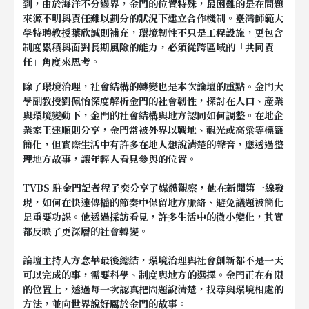
到，由於海洋不分邊界，金門的位置特殊，最困難的是在問題
來源不明與責任難以劃分的狀況下建立合作機制。臺灣師範大
學特聘教授葉欣誠則補充，環境韌性不只是工程設施，更包含
制度累積與面對長期風險的能力，必須從跨區域的「共同責
任」角度來思考。
除了環境治理，社會結構的轉變也是本次論壇的重點。金門大
學副教授劉佩怡深度解析金門的社會韌性，探討在人口、產業
與環境變動下，金門的社會結構與地方認同如何調整。在地企
業家王建順則分享，金門常被外界以戰地、觀光或高粱等標籤
簡化，但實際生活中有許多在地人想說清楚的聲音，應透過整
理地方故事，讓年輕人看見參與的位置。
TVBS 駐金門記者程子奕分享了媒體觀察，他在新聞第一線發
現，如何在快速傳播的節奏中保留地方脈絡、避免議題被簡化
是重要功課。他透過採訪看見，許多生活中的微小變化，其實
都反映了更深層的社會轉變。
論壇主持人方念華最後總結，環境治理與社會創新都不是一天
可以完成的事，需要科學、制度與地方的選擇。金門正在有限
的位置上，透過每一次認真把問題說清楚，找尋與環境相處的
方法，並向世界說好屬於金門的故事。