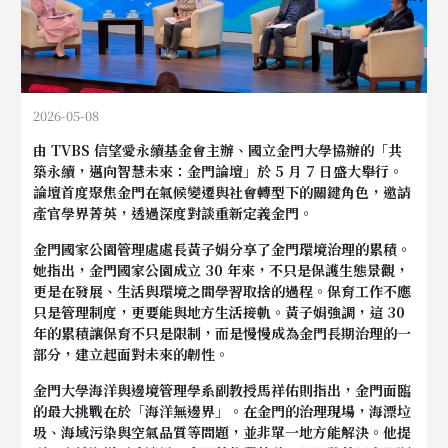
2026-05-08
由 TVBS 信望愛永續基金會主辦、國立金門大學協辦的「共
築永續，邁向智慧未來：金門論壇」於 5 月 7 日盛大舉行。
論壇首度聚焦金門在氣候變遷與社會轉型下的關鍵角色，邀請
產官學界菁英，透過深度對談重新定義金門。
金門國家公園管理處處長黃子娟分享了金門環境治理的累積。
她指出，金門國家公園成立 30 年來，不只是保護生態景觀，
更是在發展、生活與環境之間學習取捨的過程。保育工作不應
只是管理制度，更要能與地方生活接軌。黃子娟強調，這 30
年的累積讓保育不只是限制，而是慢慢成為金門長期治理的一
部分，建立起面對未來的韌性
。
金門大學海洋與邊境管理學系副教授馬祥佑則指出，金門面臨
的最大挑戰在於「海洋無邊界」。在金門的治理現場，海漂垃
圾、海域污染與空氣品質等問題，並非單一地方能解決。他提