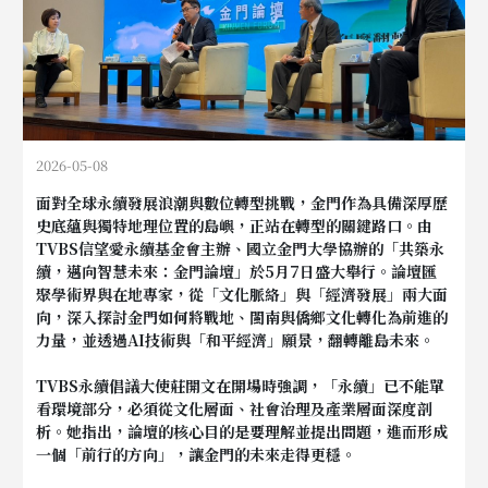
2026-05-08
面對全球永續發展浪潮與數位轉型挑戰，金門作為具備深厚歷
史底蘊與獨特地理位置的島嶼，正站在轉型的關鍵路口。由
TVBS信望愛永續基金會主辦、國立金門大學協辦的「共築永
續，邁向智慧未來：金門論壇」於5月7日盛大舉行。論壇匯
聚學術界與在地專家，從「文化脈絡」與「經濟發展」兩大面
向，深入探討金門如何將戰地、閩南與僑鄉文化轉化為前進的
力量，並透過AI技術與「和平經濟」願景，翻轉離島未來。
TVBS永續倡議大使莊開文在開場時強調，「永續」已不能單
看環境部分，必須從文化層面、社會治理及產業層面深度剖
析。她指出，論壇的核心目的是要理解並提出問題，進而形成
一個「前行的方向」，讓金門的未來走得更穩。