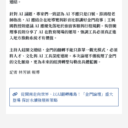
連結。
針對 AI 議題，專家們一致認為 AI 不應只是口號。游鴻程老
師指出，AI 應結合在地導覽與影音社群講好金門故事；王興
國教授則建議 AI 應優先落地於旅宿客服與行程規劃。吳啓騰
理事長則分享了 AI 在教育現場的運用，強調工具必須真正進
入地方推動系統才有價值。
主持人莊開文總結，金門的翻轉不能只靠單一觀光模式，必須
將人才、文化與 AI 工具深度連接。本次論壇不僅梳理了金門
的文化脈絡，更為未來的經濟轉型勾勒出具體藍圖。
記者 林芳穎 報導
從閩南走向世界、以AI翻轉離島！「金門論壇」盛大
登場 探討永續發展新策略