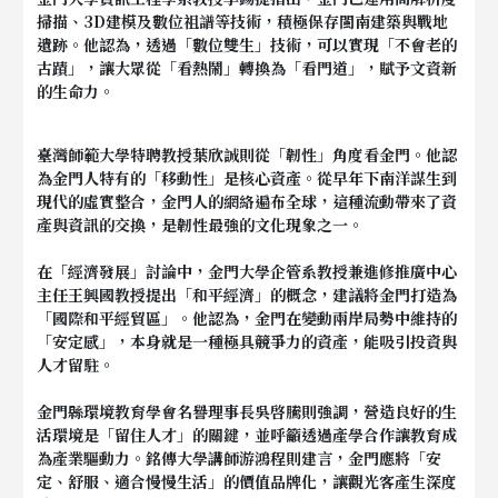
掃描、3D建模及數位祖譜等技術，積極保存閩南建築與戰地
遺跡。他認為，透過「數位雙生」技術，可以實現「不會老的
古蹟」，讓大眾從「看熱鬧」轉換為「看門道」，賦予文資新
的生命力。
臺灣師範大學特聘教授葉欣誠則從「韌性」角度看金門。他認
為金門人特有的「移動性」是核心資產。從早年下南洋謀生到
現代的虛實整合，金門人的網絡遍布全球，這種流動帶來了資
產與資訊的交換，是韌性最強的文化現象之一。
在「經濟發展」討論中，
金門大學企管系教授兼進修推廣中心
主任
王興國教授提出「和平經濟」的概念，建議將金門打造為
「國際和平經貿區」。他認為，金門在變動兩岸局勢中維持的
「安定感」，本身就是一種極具競爭力的資產，能吸引投資與
人才留駐。
金門縣環境教育學會名譽理事長
吳啓騰則強調，營造良好的生
活環境是「留住人才」的關鍵，並呼籲透過產學合作讓教育成
為產業驅動力。銘傳大學講師游鴻程則建言，金門應將「安
定、舒服、適合慢慢生活」的價值品牌化，讓觀光客產生深度