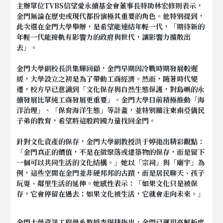
主辦單位TVBS信望愛永續基金會董事長特助林宏修則表示，
金門無論在歷史或現代都扮演極其重要的角色。他特別提到，
此次選在金門大學舉辦，是希望能連結年輕一代，「期待新的
年輕一代能接軌有影響力的政府與世代，讓影響力擴散出
去」。
金門大學副校長洪集輝回顧，金門早期因冷戰時期發展較遲
緩，大學設立之初是為了帶動工商經濟。然而，隨著時代變
遷，校方早已意識到「文化保存與自然生態保護，對島嶼的永
續發展比單純工商發展更重要」。金門大學目前積極推動「海
洋治理」、「保育海洋生態」等計畫，並特別關注東南亞僑民
子弟的教育，希望將這股跨國力量找回金門。
針對文化資產的保存，金門大學副教授洪于婷拋出精彩觀點：
「金門真正的價值，不是在做聚落或建築物的保存，而是留下
一個可以共同生活的文化結構。」她以「宗祠」與「廟宇」為
例，這些空間在金門並非硬邦邦的古蹟，而是居民聊天、孩子
玩耍、鄰里生活的延伸。她感性表示：「如果文化只是被保
存，它會停留在過去；如果文化被生活，它就會走向未來。」
金門大學資訊工程學系教授李錫捷指出，金門已運用高解析度