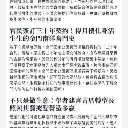
建築得以延續。在專業修繕的基礎上，內裝巧妙導入現代家
具，營造出明亮簡約的文青風格。這種結合傳統建築骨幹與現
代生活機能的模式，不僅大幅提升住宿品質，更讓老屋轉身成
為能居住、能呼吸的永續家園。
官民簽訂三十年契約！得月樓化身活
生生的金門南洋奮鬥史
為了守護聚落原貌，金門國家公園管理處推行獨特的「三十年
合約」策略。屋主將三十年地上權交付政府，換取專業且昂貴
的古蹟修復服務。興建於1931年的得月樓就是箇中翹楚，這棟
洋樓見證了水頭聚落先人遠赴南洋經商致富後，跨海委請匠師
回饋家鄉的輝煌。金門國家公園管理處處長黃子娟認為，民宿
雖然能提供深度體驗，卻不便對大眾開放。透過將古蹟改造成
展示空間，能將整座村莊的故事濃縮其中，讓訪客深入了解金
門人如何在外打拚並匯款回鄉。
不只是做生意！學者建言古厝轉型長
照與共餐據點營造多贏
老屋活化的可能性難道只有經營民宿或展覽嗎？金門大學都市
計畫與景觀學系副教授洪于婷分享了與聚落長者的對話，老人