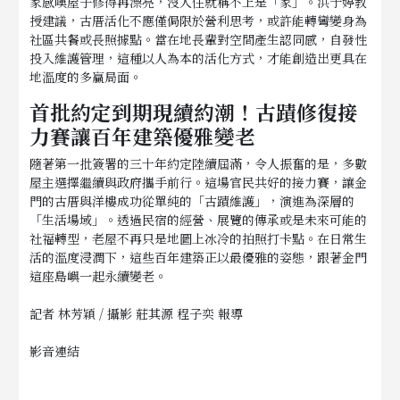
家感嘆屋子修得再漂亮，沒人住就稱不上是「家」。洪于婷教
授建議，古厝活化不應僅侷限於營利思考，或許能轉彎變身為
社區共餐或長照據點。當在地長輩對空間產生認同感，自發性
投入維護管理，這種以人為本的活化方式，才能創造出更具在
地溫度的多贏局面。
首批約定到期現續約潮！古蹟修復接
力賽讓百年建築優雅變老
隨著第一批簽署的三十年約定陸續屆滿，令人振奮的是，多數
屋主選擇繼續與政府攜手前行。這場官民共好的接力賽，讓金
門的古厝與洋樓成功從單純的「古蹟維護」，演進為深層的
「生活場域」。透過民宿的經營、展覽的傳承或是未來可能的
社福轉型，老屋不再只是地圖上冰冷的拍照打卡點。在日常生
活的溫度浸潤下，這些百年建築正以最優雅的姿態，跟著金門
這座島嶼一起永續變老。
記者 林芳穎 / 攝影 莊其源 程子奕 報導
影音連結