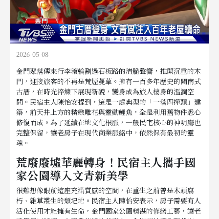
2026-05-08
金門聚落傳來行李滾輪劃過石板路的清脆聲響，推開沉重的木
門，迎接旅客的不再是荒煙蔓草。擁有一百多年歷史的閩南式
古厝，在時光淬煉下展現新貌，變身成為旅人棲身的溫潤空
間。民宿主人陳怡安提到，這是一處典型的「一落四攑頭」建
築，前天井上方的精緻雕花與靈動鯉魚，全是利用舊物件悉心
修復而成。為了延續在地文化根脈，一般民宅核心的神明廳也
完整保留，讓老房子在現代商業脈絡中，依然保有最初的靈
魂。
荒廢廢墟華麗轉身！民宿主人攜手國
家公園導入文青新美學
很難想像眼前這座充滿質感的空間，在重生之前曾是木頭腐
朽、雜草叢生的頹圮地。民宿主人陳怡安表示，房子需要有人
活化使用才能擁有生命，金門國家公園精湛的修繕工藝，讓老