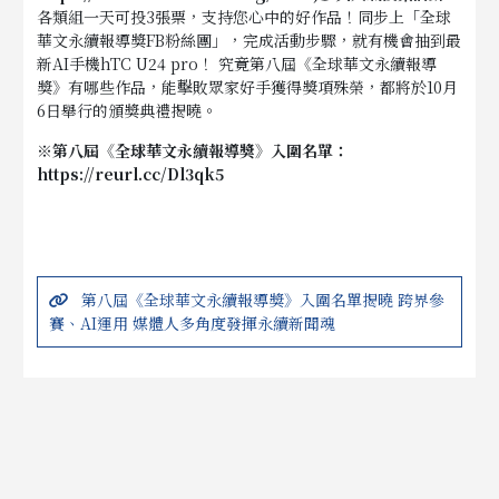
各類組一天可投3張票，支持您心中的好作品！同步上「全球
華文永續報導獎FB粉絲團」，完成活動步驟，就有機會抽到最
新AI手機hTC U24 pro！ 究竟第八屆《全球華文永續報導
獎》有哪些作品，能擊敗眾家好手獲得獎項殊榮，都將於10月
6日舉行的頒獎典禮揭曉。
※第八屆《全球華文永續報導獎》入圍名單：
https://reurl.cc/Dl3qk5
第八屆《全球華文永續報導獎》入圍名單揭曉 跨界參
賽、AI運用 媒體人多角度發揮永續新聞魂