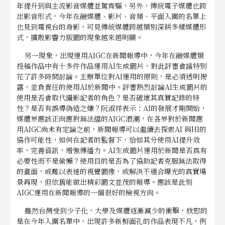
年提升到與主流影音媒體並駕齊驅，另外，傳統電子媒體也跨
出影音形式，今年在融媒體、影片、音頻、平面入圍的名單上
也見到電視台的身影，可見傳統媒體跨越類別深耕多樣媒體形
式，擴散影響力版圖的現象越來越明顯。
另一現象，出現運用AIGC在新聞報導中，今年在融媒體類
投稿作品中有十多件作品運用AI生成圖片，對此評審會議特別
花了許多時間討論。主辦單位對AI運用的原則，是必須透明揭
露，並負責任的使用AI於新聞中。評審熱烈討論AI生成圖片的
使用是否會取代攝影記者的角色？是否破壞其真實記錄的特
性？是否有誤導偽造之嫌？阮淑祥表示：AI的發展才剛開始，
媒體界應該正向應對無法擋的AIGC浪潮，在各界對於新聞應
用AIGC尚未有定論之前，新聞報導可以繼續去探索AI 與HI的
協作可能性，如何在記者的監督下，恰如其分使用AI提升效
率，完善資訊，增強傳播力。AI生成圖片運用於新聞是否真有
必要性而不是偷懶？使用目的是否為了協助記者克服無法取得
的畫面，或難以表達的視覺圖像，或解決不適合曝光的真實場
景再現，但依舊能做出精彩圖文並茂的報導。應該是此刻
AIGC運用在新聞報導的一個很好的檢視方向。
雖然台灣受到少子化，大學及媒體逐漸減少的衝擊，欣慰的
是在今年入圍名單中，出現許多新鮮面孔的作品表現不凡，例