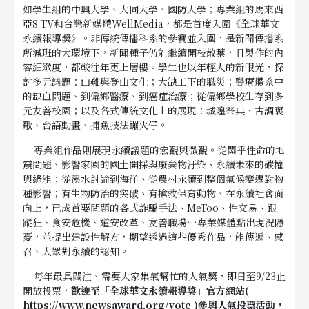
如學生組的中興大學、大同大學、國防大學；專業組的馬來西
亞8 TV和台灣新媒體WellMedia，都是首度入圍《全球華文
永續報導獎》。非傳統傳播科系的參賽並入圍，是新聞傳播系
所減班的大環境下，新聞種子仍能繼續開枝散葉，且製作的內
容細緻度，都較往年更上層樓。學生也以年輕人的新眼光，探
討多元議題：山難與登山文化；大缺工下的職災；醫療體系中
的缺血問題、到偏鄉醫療、到癌症治療；從偏鄉學校生存到多
元友善校園；以及各式傳統文化上的展現：城隍祭典、古調褒
歌、台語動畫、捕魚技法蹦火仔。
專業組作品則展現永續議題的宏觀與微觀。從關乎性命的地
震問題、影響家園的國土開採與廢棄物汙染、永續未來的碳權
與綠能；從溪水討論到海洋、從農村永續到整個氣候變遷對物
種影響；有生物防治的突破、有搶救保育動物、在永續社會面
向上，已成首要問題的各式詐騙手法、MeToo、性交易、跟
蹤狂、食安危機、道安改革、友善職場…專業媒體點出現況隱
憂，並提出建設性解方，期望透過這些優秀作品，能傳遞、感
召、大眾對永續的認知。
每年最具關注、需要大家集氣幫忙的人氣獎，即日至9/23止
開放投票，
歡迎至「全球華文永續報導獎」官方網站(
https://www.newsaward.org/vote
)
參與人氣投票活動，