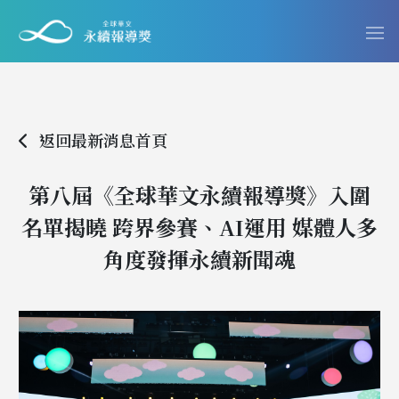
返回最新消息首頁
第八屆《全球華文永續報導獎》入圍
名單揭曉 跨界參賽、AI運用 媒體人多
角度發揮永續新聞魂