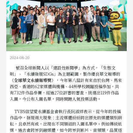
2024-08-20
號召全球新聞人以「建設性新聞學」為方式，「生態文
明」、「永續發展SDGs」為主題範圍，製作優良華文報導的
《全球華文永續報導獎》
，今年第八屆計有來自於台灣、馬來
西亞、香港的62家媒體與機構、44所學校踴躍投稿參加，共
有732件作品參賽，經過27位評審的審查，挑選出119件作品
入圍，今公布入圍名單，同時開跑人氣投票活動。
TVBS信望愛永續基金會執行長阮淑祥表示，從今年的投稿
作品中，發現兩大現象：主流媒體紛紛跨出原先的媒體類別耕
耘，且卓然有成，出現在不同類組的入圍名單中。例如傳統紙
媒，過去會跨界到融媒體，如今跨界到影片、音頻類，品質逐