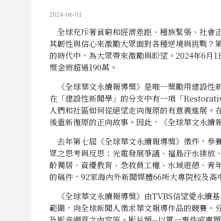
2024-06-01
全球充斥著貧窮和經濟差距、種族緊張、社會正
其韌性與信心來激勵大眾面對各種逆境與挑戰？
的時代中，為大眾帶來激勵與盼望。2024年6
獎金將超過190萬。
《全球華文永續報導獎》是唯一獎勵用建設性新
在「建設性新聞學」的分支中有一項「Restorati
人們和社區如何從絕望走向復原的有意義進展。
後重新復原的正向故事。因此，《全球華文永續
去年第七屆《全球華文永續報導獎》徵件，參賽數
眾之思考與反思：光電發展爭議、福島汙水排放
齡獨居、資優教育、急救員工權、水域遊憩、青
的稿件，92家海內外新聞媒體66所大專院校及高
《全球華文永續報導獎》由TVBS信望愛永續
範圍，向全球新聞人徵求華文報導作品的競賽。
及影音網頁之內容等。影片類--以單一事件或專