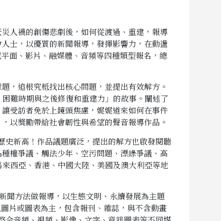
災人禍的創傷悲劇後，如何從渡過、重建，報導
會人士，以優質的新聞報導，發揮影響力，在動盪
迎以平面、影片、融媒體、音頻等四種類型報名，總
題，追根究柢找出核心問題，並提出有效解方。
是「在災變、困難時期與之後修復和重建力」的故事。闡述了
，讓受訪者免於上鏡頭焦慮，娓娓道來如何在事件
」，以獎勵帶給社會韌性與希望的聲音報導作品。
下歷史新高！作品議題廣泛，提出的解方也啟發閱聽
品種權爭議、觸法少年、空污問題、漂綠爭議、高
馬來西亞、香港、中國大陸、美國及澳大利亞等地
性新聞方法做報導，以生態文明、永續發展為主題
以圖片或圖表為主，包含報刊、雜誌，與不含動畫
—整合音頻、視頻、影像、文字、資訊圖表等不同媒