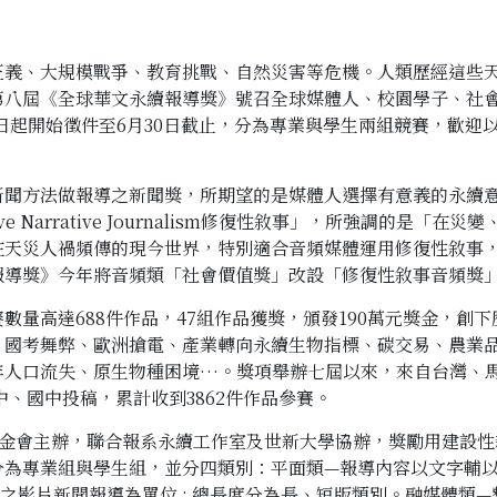
義、大規模戰爭、教育挑戰、自然災害等危機。人類歷經這些天
第八屆《全球華文永續報導獎》號召全球媒體人、校園學子、社
月1日起開始徵件至6月30日截止，分為專業與學生兩組競賽，歡
聞方法做報導之新聞獎，所期望的是媒體人選擇有意義的永續意
ve Narrative Journalism修復性敘事」，所強調的
在天災人禍頻傳的現今世界，特別適合音頻媒體運用修復性敘事
報導獎》今年將音頻類「社會價值獎」改設「修復性敘事音頻獎
量高達688件作品，47組作品獲獎，頒發190萬元獎金，創
、國考舞弊、歐洲搶電、產業轉向永續生物指標、碳交易、農業
年人口流失、原生物種困境…。獎項舉辦七屆以來，來自台灣、
中、國中投稿，累計收到3862件作品參賽。
基金會主辦，聯合報系永續工作室及世新大學協辦，獎勵用建設
分為專業組與學生組，並分四類別：平面類—報導內容以文字輔
題之影片新聞報導為單位 ; 總長度分為長、短版類別。融媒體類