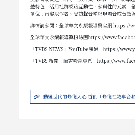
體特色，活用社群網路互動性、參與性的元素，全面
單位；內容以作者、受訪聲音輔以現場音或音效為
詳情請參閱：全球華文永續報導獎官網
https://
全球華文永續報導獎粉絲團
https://www.faceb
「TVBS NEWS」YouTube頻道
https://www
「TVBS 新聞」臉書粉絲專頁
https://www.fa
動盪世代的修復人心 首創「修復性敘事音