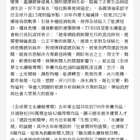
變異，繼續威脅億萬人類的健康與生命，阻礙了正常生活與經
濟生計。好不容易在「格拉斯哥氣候協定」，各國領袖承諾守
住全球升溫1.5度的臨界點，10年內要大幅減排，但是2022年
爆發烏俄戰爭，引發多種經濟制裁，使得全球陷入了能源短
缺、糧食危機、通貨膨脹的連環困境。TVBS信望愛永續基金
會執行長阮淑祥表示：「越是網路假新聞充斥的混沌時刻，越
需要精確查證、公正平衡的新聞人，越是大家對全球暖化、氣
候危機感到無奈、對疫情肆虐感到無力，就是我們用建設性新
聞，啟發共思解決方案最佳時機，期盼有志之士，用文字、聲
音、影像的報導，發揮新聞人的關鍵影響力。」前五屆《全球
華文永續報導獎》參賽作品包涵的議題既深且廣：空汙、海
廢、土地開發、瀕危物種、能源轉型、教育改革、冰川危機、
都市發展、垃圾、塑膠、河川污染、淨水再生、暖化災變、動
物福利…等重大問題的根源分析與解決方案的探討，帶給政府
與社會大眾莫大的啟發。
《全球華文永續報導獎》去年第五屆共收到790件參賽作品，
共頒發近190萬獎金給42個得獎作品，顯示越來越多優質人才
以「建設性新聞學」的方法來報導「生態文明」、「永續發
展」的議題。其中去年新增設的「社會價特別值獎」也頒發了
8個作品，這是為鼓勵新聞人關注「聯合國永續發展目標」
中，社會面向的議題，去年的作品分別探討了網路羊群效應、