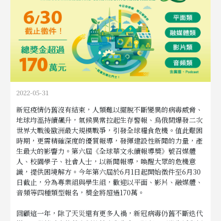
2022-05-31
新冠疫情仍舊沒有結束，人類難以擺脫不斷變異的病毒威脅、
地球均溫持續飆升，氣候異常拉起生存警報、烏俄間爆發二次
世界大戰後歐洲最大規模戰爭，引發全球糧食危機。值此艱困
時期，更需精確深度的優質報導，發揮建設性新聞的力量，產
生最大的影響力。第六屆《全球華文永續報導獎》號召媒體
人、校園學子、社會人士，以新聞報導，喚醒大眾的危機意
識，提供困境解方。今年第六屆於6月1日起開始徵件至6月30
日截止，分為專業組與學生組，歡迎以平面、影片、融媒體、
音頻等四種類型報名，獎金將超過170萬。
回顧這一年，除了天災還有更多人禍，新冠病毒仍舊不斷迭代