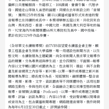
偏鄉公共運輸服務、外籍移工、108課綱、營養午餐、代理孕
母、國道走山等發人省思的議題。同樣在去年新設立的「音頻
類」，獲得125件的投稿，顯示以廣播或播客形式來表達的聲
音報導也在持續的成長中。本獎項舉辦五屆以來，共收到來自
台灣、馬來西亞、香港、中國大陸、美國及澳大利亞等地的稿
件，92家海內外新聞媒體66所大專院校及高中、國中投稿，
累計收到2329件作品參賽。
《全球華文永續報導獎》由TVBS信望愛永續基金會主辦，願
景工程基金會及世新大學協辦，唯一用建設性新聞方法，以生
態文明、永續發展為主題範圍，向全球新聞人徵求華文報導作
品的競賽。分為專業組與學生組，並分四類別：平面類—報導
內容以文字輔以圖片或圖表為主，包含報刊、雜誌，與不含動
畫及影音網頁之內容等。影片類--以單一事件或專題之影片新
聞報導為單位 ; 總長度分為長、短版類別。融媒體類—整合音
頻、視頻、影像、文字、資訊圖表等不同媒體特色，活用社群
網路互動性、參與性的元素，全面融合之數位敘事型態的新聞
報導。音頻類(含廣播、Podcast) --以單一事件或專題之新聞
報導、評論、訪談為單位；內容以作者、受訪聲音輔以現場音
或音效為主，包含廣播新聞專題、網路隨選音頻等。徵件時間
為每年6月1日至30日截止。 詳情請參閱：