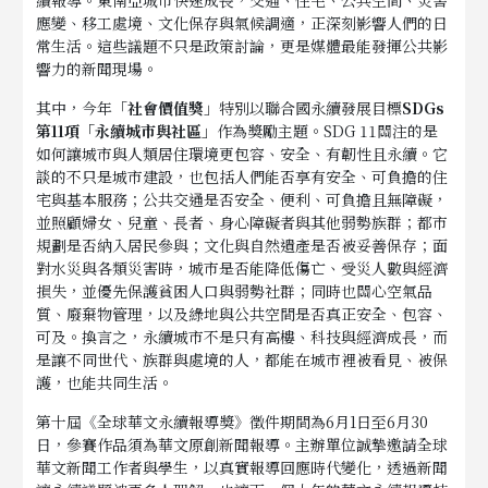
應變、移工處境、文化保存與氣候調適，正深刻影響人們的日
常生活。這些議題不只是政策討論，更是媒體最能發揮公共影
響力的新聞現場。
其中，今年「
社會價值獎
」特別以聯合國永續發展目標
SDGs
第11項「永續城市與社區」
作為獎勵主題。SDG 11關注的是
如何讓城市與人類居住環境更包容、安全、有韌性且永續。它
談的不只是城市建設，也包括人們能否享有安全、可負擔的住
宅與基本服務；公共交通是否安全、便利、可負擔且無障礙，
並照顧婦女、兒童、長者、身心障礙者與其他弱勢族群；都市
規劃是否納入居民參與；文化與自然遺產是否被妥善保存；面
對水災與各類災害時，城市是否能降低傷亡、受災人數與經濟
損失，並優先保護貧困人口與弱勢社群；同時也關心空氣品
質、廢棄物管理，以及綠地與公共空間是否真正安全、包容、
可及。換言之，永續城市不是只有高樓、科技與經濟成長，而
是讓不同世代、族群與處境的人，都能在城市裡被看見、被保
護，也能共同生活。
第十屆《全球華文永續報導獎》徵件期間為6月1日至6月30
日，參賽作品須為華文原創新聞報導。主辦單位誠摯邀請全球
華文新聞工作者與學生，以真實報導回應時代變化，透過新聞