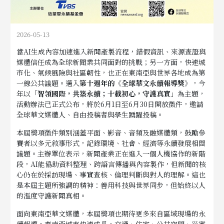
2026-05-13
當AI生成內容加速進入新聞產製流程，錯假資訊、來源查證與
媒體信任成為全球新聞業共同面對的挑戰；另一方面，快速城
市化、氣候風險與社區韌性，也正在東南亞與世界各地成為第
一線公共議題。邁入
第十週年的《全球華文永續報導獎》
，今
年以
「智領國際，共築永續；十載初心，守護真實」
為主題，
活動辦法已正式公布，將於6月1日至6月30日開放徵件，邀請
全球華文媒體人、自由投稿者與學生踴躍投稿。
本屆獎項徵件類別涵蓋平面、影音、音頻及融媒體類，鼓勵參
賽者以多元敘事形式，記錄環境、社會、經濟等永續發展相關
議題。主辦單位表示，新聞產業正在進入一個人機協作的新階
段，AI能協助資料整理、跨語言傳播與內容製作，但新聞的核
心仍在於採訪現場、事實查核、倫理判斷與對人的理解。這也
是本屆主題所強調的精神：善用科技與世界同步，但始終以人
的溫度守護新聞真相。
面向東南亞華文媒體，本屆獎項也期待更多來自區域現場的永
續報導。東南亞城市快速成長，交通、住宅、公共空間、災害