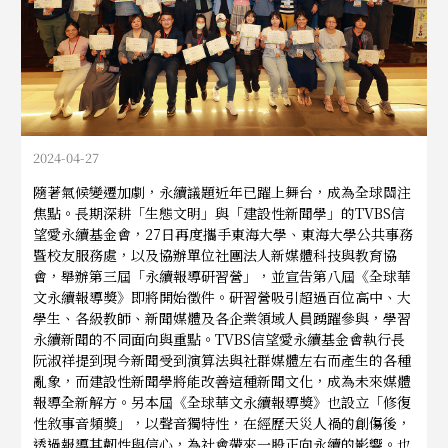
2024-04-27
隨著氣候變遷加劇，永續議題近年已躍上舞台，成為全球關注
焦點。長期深耕「生態文明」與「建設性新聞學」的TVBS信
望愛永續基金會，27日再度攜手東海大學、東海大學公共事務
暨校友服務處，以及協辦單位社團法人新媒體科技與教育協
會，舉辦第三屆「永續報導研習營」，並宣告第八屆
《
全球華
文永續報導獎
》
即將開始徵件。研習營吸引超過百位高中、大
學生、各級教師、新聞媒體及各企業領域人員踴躍參與，學習
永續新聞的不同面向與重點。TVBS信望愛永續基金會執行長
阮淑祥提到現今新聞受到演算法與社群媒體左右而產生的各種
亂象，而建設性新聞學將能改善這種新聞文化，成為未來媒體
報導全新解方。另本屆
《
全球華文永續報導獎
》
也設立「修復
性敘事音頻獎」，以聲音獨特性，在經歷天災人禍的創傷後，
透過報導其韌性與信心，為社會帶來一股正向永續的影響。也