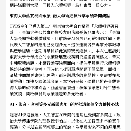
期待媒體與大眾一同投入永續報導，為社會
盡
一份心力。
東海大學落實校園永續 融入學術經驗分享永續新聞觀點
TVBS
今年已邁入第三年與東海大學合作舉辦「永續報導研習
營」，東海大學公共事務暨校友服務處長黃兆璽表示：「東海
大學長期推動媒體識讀，目前隨著AI發展已可辨別假新聞，也
代表人工智慧的應用已更趨多元。這次邀請各界專家分享報導
與產學經驗，也期待學員藉此獲得寶貴經驗。」本次也邀請到
東海大學今年成立的永續發展暨校務研究處處長陳鶴文，帶來
多種環境議題、永續行動等議題面向，提供學員進行永續報導
採訪時的題材參考，同時他也提到環境問題不僅是單一面相，
區域性問題更會彼此連動，而台灣環境的脆弱性，更需要在永
續推動上加速及跨領域考量。本次研習營，學員也難得參觀東
海大學的碳中和園區，涵蓋智慧養殖、藻類循環應用等生態永
續實踐，開啟學員對永續議題的多元啟發。
AI
、影音、音頻等多元新聞應用 研習營講師傾全力傳授心法
隨著AI快速發展，人工智慧在新聞的應用也受到許多關注。政
治大學傳播學院助理教授李怡志，以他在人工智慧多年的實作
經驗，分享AI在新聞報導上的秘訣，為學員帶來不同的應用思