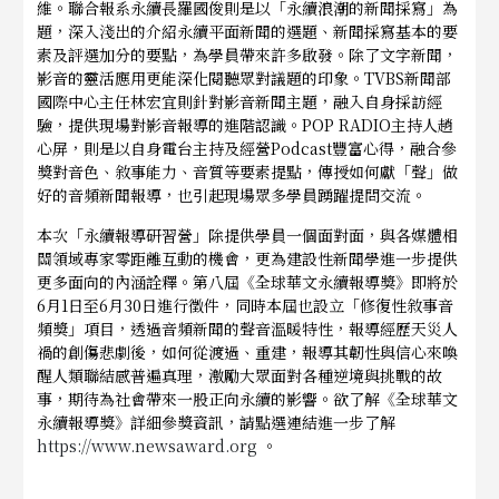
維。聯合報系永續長羅國俊則是以「永續浪潮的新聞採寫」為
題，深入淺出的介紹永續平面新聞的選題、新聞採寫基本的要
素及評選加分的要點，為學員帶來許多啟發。除了文字新聞，
影音的靈活應用更能深化閱聽眾對議題的印象。TVBS新聞部
國際中心主任林宏宜則針對影音新聞主題，融入自身採訪經
驗，提供現場對影音報導的進階認識。POP RADIO主持人趙
心屏，則是以自身電台主持及經營Podcast豐富心得，融合參
獎對音色、敘事能力、音質等要素提點，傳授如何獻「聲」做
好的音頻新聞報導，也引起現場眾多學員踴躍提問交流。
本次「永續報導研習營」除提供學員一個面對面，與各媒體相
關領域專家零距離互動的機會，更為建設性新聞學
進
一步提供
更多面向的內涵詮釋。
第八屆《
全球華文永續報導獎
》
即將於
6月1日至6月30日進行徵件，同時本屆也設立「修復性敘事音
頻獎」項目，透過音頻新聞的聲音溫暖特性，報導經歷天災人
禍的創傷悲劇後，如何從渡過、重建，報導其韌性與信心來喚
醒人類聯結感普遍真理，激勵大眾面對各種逆境與挑戰的故
事，期待為社會帶來一股正向永續的影響。欲了解
《
全球華文
永續報導獎
》
詳細參獎資訊，請點選連結進一步了解
https://www.newsaward.org
。