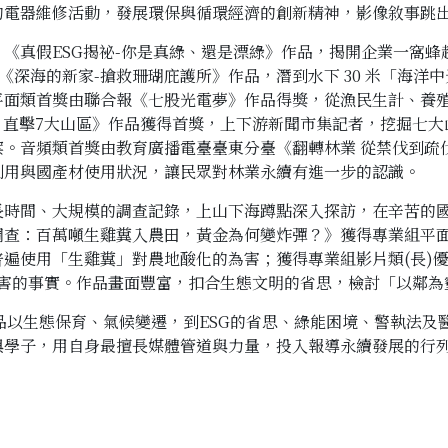
的電器維修活動，發展環保與循環經濟的創新精神，影像敘事跳
《真假ESG揭祕-你是真綠、還是漂綠》作品，揭開企業一窩蜂
獎《深海的新家-搶救珊瑚庇護所》作品，潛到水下 30 米「海
平面類首獎由聯合報《七股光電夢》作品得獎，從漁民生計、養
病灶，直擊7大山區》作品獲得首獎，上下游新聞市集記者，挖掘七
案。音頻類首獎由教育廣播電臺臺東分臺《翻轉林業 從禁伐到疏
利用與國產材使用狀況，讓民眾對林業永續有進一步的認識。
長時間、大規模的調查記錄，上山下海蹲點深入探訪，在辛苦的
：百萬噸生雞糞入農田，黃金為何變炸彈？》獲得專業組平面類優等
遍使用「生雞糞」對農地酸化的為害；獲得專業組影片類(長)
危害的事實。作品畫面豐富，扣合生態文明的省思，檢討「以鄰為
作品以生態保育、氣候變遷，到ESG的省思、綠能困境、警執法
與學子，用自身最擅長媒體管道與力量，投入報導永續發展的行