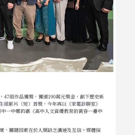
，47組作品獲獎，獲頒190萬元獎金，創下歷史新
生組影片（短）首獎，今年再以《家電診聊室》
臺中一中鄭鈞嘉《高中人文資優教育的黃昏─臺中
破壞，關鍵因素在於人類缺乏溝通及互信。媒體採