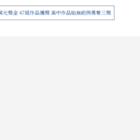
萬元獎金 47組作品獲獎 高中作品始無前例勇奪三獎