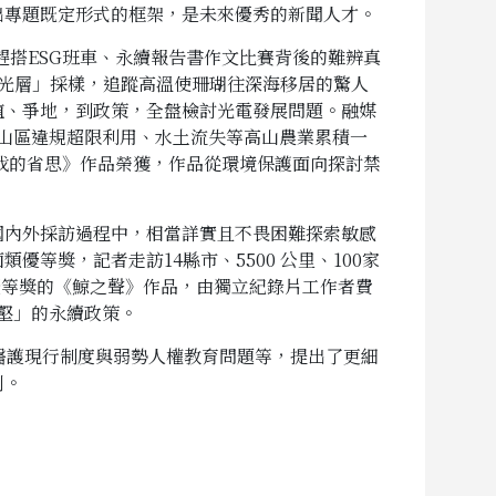
出專題既定形式的框架，是未來優秀的新聞人才。
趕搭ESG班車、永續報告書作文比賽背後的難辨真
洋中光層」採樣，追蹤高溫使珊瑚往深海移居的驚人
殖、爭地，到政策，全盤檢討光電發展問題。融媒
大山區違規超限利用、水土流失等高山農業累積一
伐的省思》作品榮獲，作品從環境保護面向探討禁
國內外採訪過程中，相當詳實且不畏困難探索敏感
獎，記者走訪14縣市、5500 公里、100家
優等獎的《鯨之聲》作品，由獨立紀錄片工作者費
壑」的永續政策。
及醫護現行制度與弱勢人權教育問題等，提出了更細
列。