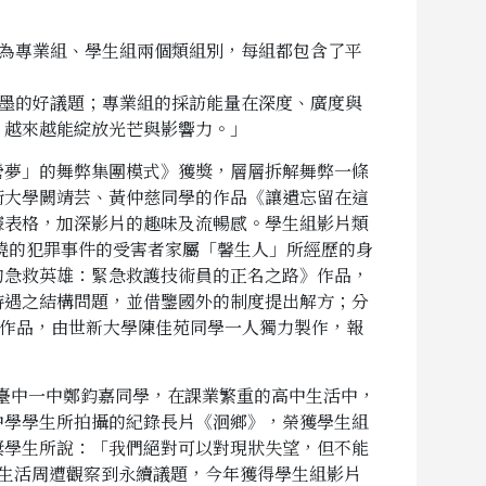
分為專業組、學生組兩個類組別，每組都包含了平
著墨的好議題；專業組的採訪能量在深度、廣度與
，越來越能綻放光芒與影響力。」
營夢」的舞弊集團模式》獲獎，層層拆解舞弊一條
術大學闕靖芸、黃仲慈同學的作品《讓遺忘留在這
據表格，加深影片的趣味及流暢感。學生組影片類
曉的犯罪事件的受害者家屬「馨生人」所經歷的身
的急救英雄：緊急救護技術員的正名之路》作品，
待遇之結構問題，並借鑒國外的制度提出解方；分
》作品，由世新大學陳佳苑同學一人獨力製作，報
臺中一中鄭鈞嘉同學，在課業繁重的高中生活中，
中學學生所拍攝的紀錄長片《洄鄉》，榮獲學生組
獎學生所說：「我們絕對可以對現狀失望，但不能
生活周遭觀察到永續議題，今年獲得學生組影片