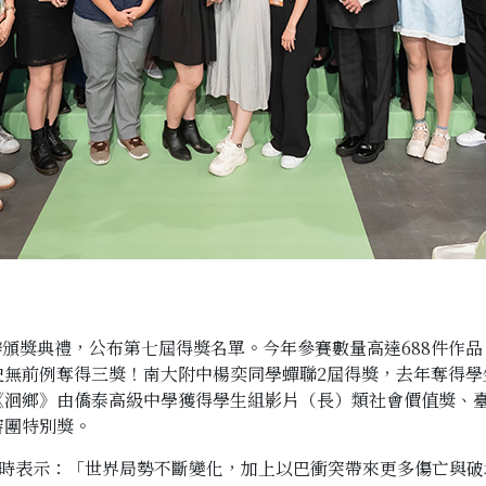
舉辦頒獎典禮，公布第七屆得獎名單。今年參賽數量高達688件作品
史無前例奪得三獎！南大附中楊奕同學蟬聯2屆得獎，去年奪得學
《洄鄉》由僑泰高級中學獲得學生組影片（長）類社會價值獎、
審團特別獎。
禮時表示：「世界局勢不斷變化，加上以巴衝突帶來更多傷亡與