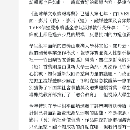
訪報導也是如此，一篇真實好的報導內容，是建
《全球華文永續報導獎》已邁入第七年，由TVB
面、影片（長）、影片（短）、融媒體類及音頻類
TVBS信望愛永續基金會阮淑祥執行長分享：「
維度上都是過去少見的規模，反思批判的力道值
學生組平面類的首獎由臺灣大學林宣佑、盧丹云
龍的國營事業運作模式，報導詳實並從人性剖析
裡──竹田樂智友善園區》得獎，關注探討高齡
（短）首獎則是由世新大學王奕然、馬泓鋒《竹
心挑戰，如何重新找回希望與力量的議題。而政
挖掘主流媒體鮮少關注，卻站在緊急救護第一線
別獲得了平面類社會價值獎及融媒體類首獎。學
導雖然教育部推行了「融合教育」，但視障大學
今年特別在學生組平面類頒發了評審團特別獎給
針對己身面對語資班漸呈弱勢的困難，不是抱怨
影片（長）類社會價值獎，作品除探討原鄉洄游
只剩絕望。雖不知成功的終點在哪，但我們要有