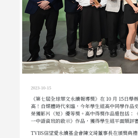
2023-10-15
《第七屆全球華文永續報導獎》在 10 月 15日
高！自媒體時代來臨，今年學生組高中同學作品
榮獲影片（短）優等獎。高中得獎作品還包括：
一中語資班的啟示》作品，獲得學生組平面類評
TVBS信望愛永續基金會陳文琦董事長在頒獎典