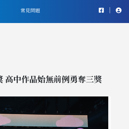
常見問題
獎 高中作品始無前例勇奪三獎