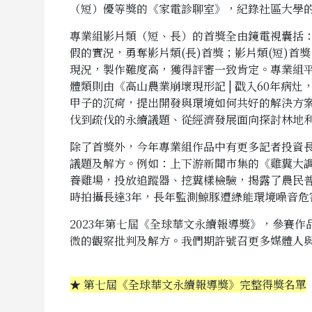
（短）優等獎的《家電診聊室》，紀錄社區大學
專業組影片類（短、長）的首獎全由鏡電視囊括：
假的實況，勇奪影片類(長)首獎；影片類(短)首
現況，製作難度高，獲得評審一致肯定。專業組
體類則由《高山農業崩壞現形記 | 戳入60年
甲子的沉疴，提出開發與環境如何共好的解決方
伐到疏伐的永續議題、從經濟發展面向探討林地
除了首獎外，今年專業組作品中有更多記者投資
議題及解方。例如：上下游新聞市集的《雞糞大調查
養雞場，投放追蹤器、挖糞樣檢驗，揭露了農民普
時拍攝長達3年，長年監測鯨豚遭綠能環境噪音
2023年第七屆《全球華文永續報導獎》，參賽
微的觀察批判及解方。我們期許號召更多媒體人
★ 第七屆《全球華文永續報導獎》完整得獎名單