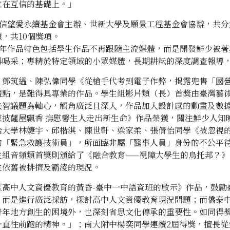
立在互信的基礎上。」
S信望愛永續基金會主辦、世新大學及願景工程基金會協辦，共
，共10個獎項。
今年作品特色包括學生作品不再跟隨主流媒體，而是開發鮮少被
得喝采；專精於特定領域的小眾媒體，長期耕耘的深度調查報導
、鄧筑縕、陳弘偉同學《從槍手代考到電子作弊，揭露兜售「國
觀點，是難得具專業的作品。學生組影片類（長）首獎由臺灣藝
失智議題為軸心，觸角廣泛且深入，作品加入設計感的動畫及數
東披薩屋飄香 撫慰馨生人走出新生命》作品榮獲，關注鮮少人知
治大學林婕宇、邱楷淇、陳世軒、梁家柔、張倩怡同學《被忽視
的「緊急救護技術員」，所面臨非屬「醫事人員」身份的不公平
生組音頻類首獎則頒給了《融合教育——視障大學生的烏托邦？
生依舊被排擠及霸淩的現況。
《高中人文資優教育的黃昏-臺中一中語資班的啟示》作品，鼓勵
，而是進行廣泛採訪，探討高中人文資優教育現況問題；而僑泰
青年地方創生的困境外，也深刻省思文化傳承的重要性。如同得
一直往前跑的精神。」；南大附中楊奕同學連續2屆得獎，擅長從